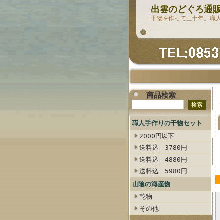
出雲のどぐろ通販
干物を作って三十年。職
商品検索
職人手作りの干物セット
2000円以下
送料込 3780円
送料込 4880円
送料込 5980円
山陰の海産物
乾物
その他