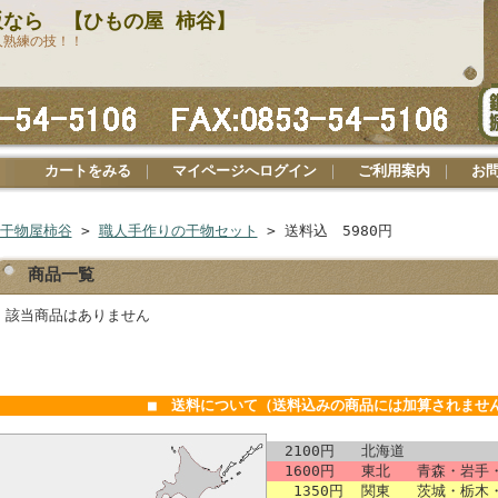
なら 【ひもの屋 柿谷】
人熟練の技！！
カートをみる
｜
マイページへログイン
｜
ご利用案内
｜
お
干物屋柿谷
>
職人手作りの干物セット
> 送料込 5980円
商品一覧
該当商品はありません
■ 送料について（送料込みの商品には加算されませ
2100円
北海道
1600円
東北
青森・岩手・
1350円
関東
茨城・栃木・