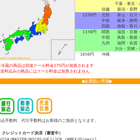
千葉・東京・
信越
新潟・長野
1250円
北陸
富山・石川
中部
岐阜・静岡
四国
徳島・香川・
1150円
関西
滋賀・京都・
中国
鳥取・島根・
九州
福岡・佐賀・
大分・宮崎・
1650円
沖縄
※冷蔵の商品は別途クール料金275円が加算されます
※送料込みの商品にはクール料金は加算されません
■お支払い方法■
振込手数料、代引手数料はお客様のご負担となります。
■ クレジットカード決済（審査中）
VISA/MASTER/NICOS/UFJ/JCB /AMEX/Diners)